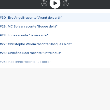
#30 : Eve Angeli raconte "Avant de partir"
#29 : MC Solaar raconte "Bouge de là"
28 : Lorie raconte "Je vais vite"
#27 : Christophe Willem raconte "Jacques a dit"
#26 : Chimène Badi raconte "Entre nous"
#25 : Indochine raconte "3e sexe"
#24 : Zaho raconte "C'est chelou"
#23 : Patrick Bruel raconte "Au café des délices"
#22 : Kyo raconte "Le chemin"
#21 : Nolwenn Leroy raconte "Cassé"
#20 : Patrick Hernandez raconte "Born to be alive"