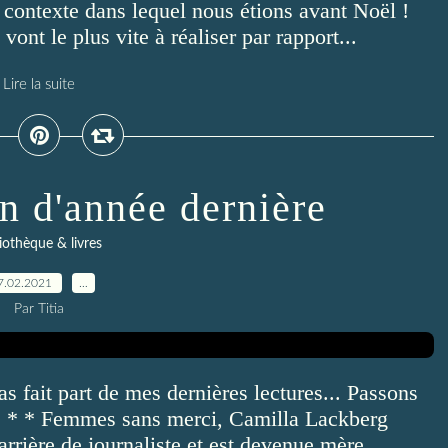
le contexte dans lequel nous étions avant Noël !
ont le plus vite à réaliser par rapport...
Lire la suite
in d'année dernière
iothèque & livres
7.02.2021
…
Par Titia
 fait part de mes dernières lectures... Passons
: * * * Femmes sans merci, Camilla Lackberg
rrière de journaliste et est devenue mère...