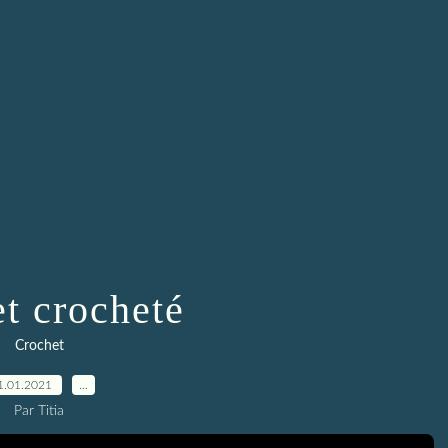
t crocheté
Crochet
1.01.2021
…
Par Titia