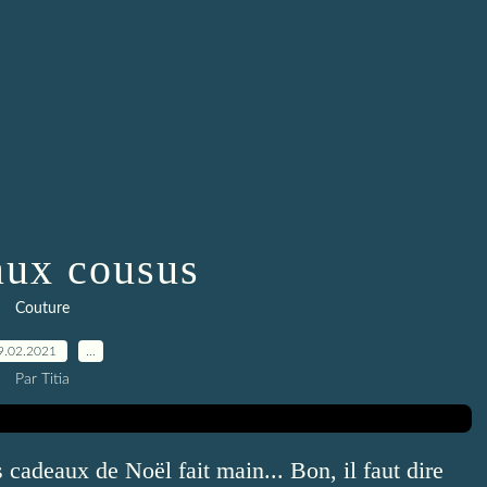
ux cousus
Couture
9.02.2021
…
Par Titia
 cadeaux de Noël fait main... Bon, il faut dire