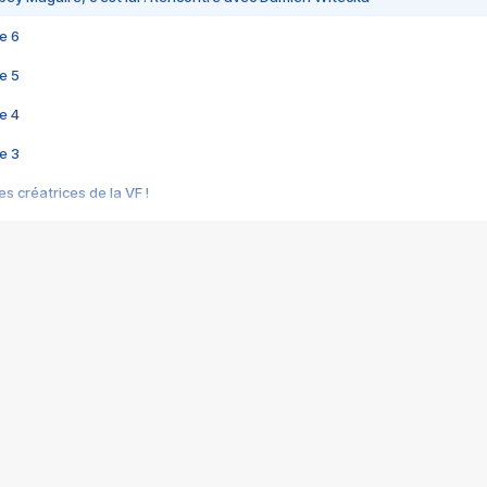
e 6
e 5
e 4
e 3
s créatrices de la VF !
e 2
e 1
e Mektoub My Love arrive enfin ! Rencontre avec Shaïn Boumedine et Sal
i : après Toni en famille
elle réalise le bouleversant Dites lui que je l'aime
ais ! Rencontre autour de Vie privée de Rebecca Zlotowski
 de Marguerite, Grave... Rencontre avec Ella Rumpf